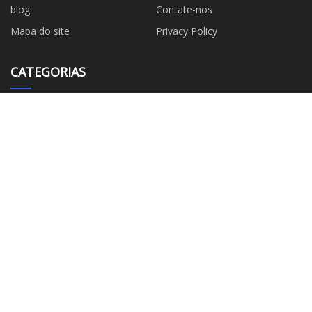
blog
Contate-nos
Mapa do site
Privacy Policy
CATEGORIAS
Agente Carburizante
Placa de portão siliding
Refratários para Metalurgia
Bocal de distribuição de troca
Bocal de medição do
Inoculante
distribuidor
Arame tubular
Ferro Silício
EMPRESA PARCEIRA
Shanghai Asialock Security Seals
Fábrica de ingredientes
Co., Ltd.
alimentares