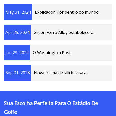
May 31, 2024
Explicador: Por dentro do mundo
opaco da precificação de metais
menores
Apr 25, 2024
Green Ferro Alloy estabelecerá
primeira fábrica de silício metálico em
Omã
Jan 29, 2024
O Washington Post
Sep 01, 2023
Nova forma de silício visa a
computação quântica
Sua Escolha Perfeita Para O Estádio De
Golfe